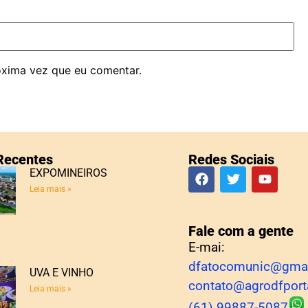
óxima vez que eu comentar.
 Recentes
Redes Sociais
EXPOMINEIROS
Leia mais »
Fale com a gente
E-mai:
dfatocomunic@gma
UVA E VINHO
contato@agrodfport
Leia mais »
(61) 99887-5087