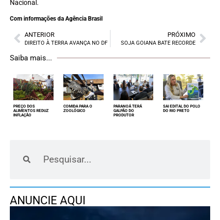
Nacional.
Com informações da Agência Brasil
ANTERIOR
PRÓXIMO
DIREITO À TERRA AVANÇA NO DF
SOJA GOIANA BATE RECORDE
Saiba mais...
PREÇO DOS
COMIDA PARA O
PARANOÁ TERÁ
SAI EDITAL DO POLO
ALIMENTOS REDUZ
ZOOLÓGICO
GALPÃO DO
DO RIO PRETO
INFLAÇÃO
PRODUTOR
ANUNCIE AQUI