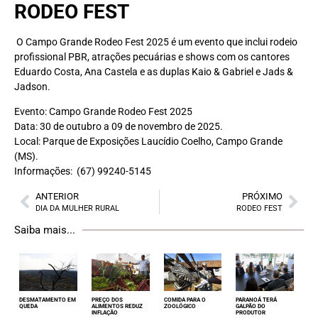
RODEO FEST
O Campo Grande Rodeo Fest 2025 é um evento que inclui rodeio
profissional PBR, atrações pecuárias e shows com os cantores
Eduardo Costa, Ana Castela e as duplas Kaio & Gabriel e Jads &
Jadson.
Evento: Campo Grande Rodeo Fest 2025
Data: 30 de outubro a 09 de novembro de 2025.
Local: Parque de Exposições Laucídio Coelho, Campo Grande
(MS).
Informações: (67) 99240-5145
ANTERIOR
PRÓXIMO
DIA DA MULHER RURAL
RODEO FEST
Saiba mais...
DESMATAMENTO EM
PREÇO DOS
COMIDA PARA O
PARANOÁ TERÁ
QUEDA
ALIMENTOS REDUZ
ZOOLÓGICO
GALPÃO DO
INFLAÇÃO
PRODUTOR