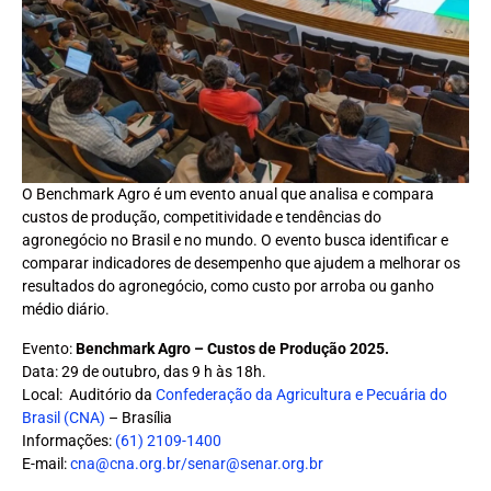
O Benchmark Agro é um evento anual que analisa e compara
custos de produção, competitividade e tendências do
agronegócio no Brasil e no mundo. O evento busca identificar e
comparar indicadores de desempenho que ajudem a melhorar os
resultados do agronegócio, como custo por arroba ou ganho
médio diário.
Evento:
Benchmark Agro – Custos de Produção 2025
.
Data: 29 de outubro, das 9 h às 18h.
Local: Auditório da
Confederação da Agricultura e Pecuária do
Brasil (CNA)
– Brasília
Informações:
(61) 2109-1400
E-mail:
cna@cna.org.br/senar@senar.org.br