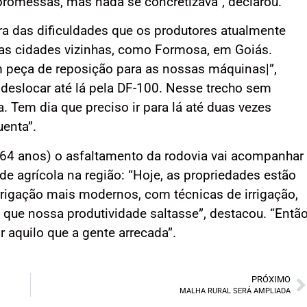
 promessas, mas nada se concretizava”, declarou.
ra das dificuldades que os produtores atualmente
as cidades vizinhas, como Formosa, em Goiás.
 peça de reposição para as nossas máquinas|”,
e deslocar até lá pela DF-100. Nesse trecho sem
a. Tem dia que preciso ir para lá até duas vezes
uenta”.
(64 anos) o asfaltamento da rodovia vai acompanhar
e agrícola na região: “Hoje, as propriedades estão
rrigação mais modernos, com técnicas de irrigação,
 que nossa produtividade saltasse”, destacou. “Então
r aquilo que a gente arrecada”.
PRÓXIMO
MALHA RURAL SERÁ AMPLIADA