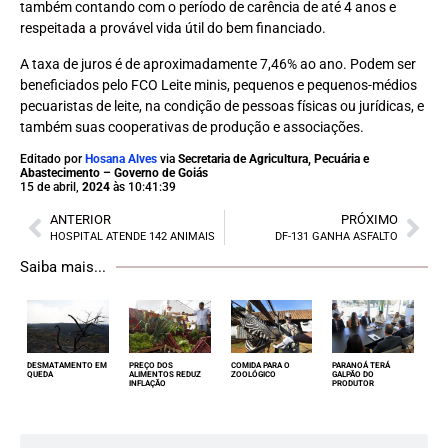
também contando com o período de carência de até 4 anos e
respeitada a provável vida útil do bem financiado.
A taxa de juros é de aproximadamente 7,46% ao ano. Podem ser
beneficiados pelo FCO Leite minis, pequenos e pequenos-médios
pecuaristas de leite, na condição de pessoas físicas ou jurídicas, e
também suas cooperativas de produção e associações.
Editado por
Hosana Alves
via
Secretaria de Agricultura, Pecuária e
Abastecimento – Governo de Goiás
15 de abril,
2024
às 10:41:39
ANTERIOR
PRÓXIMO
HOSPITAL ATENDE 142 ANIMAIS
DF-131 GANHA ASFALTO
Saiba mais...
DESMATAMENTO EM
PREÇO DOS
COMIDA PARA O
PARANOÁ TERÁ
QUEDA
ALIMENTOS REDUZ
ZOOLÓGICO
GALPÃO DO
INFLAÇÃO
PRODUTOR