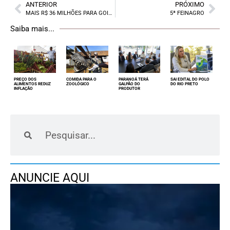
ANTERIOR
PRÓXIMO
MAIS R$ 36 MILHÕES PARA GOIÁS
5ª FEINAGRO
Saiba mais...
PREÇO DOS
COMIDA PARA O
PARANOÁ TERÁ
SAI EDITAL DO POLO
ALIMENTOS REDUZ
ZOOLÓGICO
GALPÃO DO
DO RIO PRETO
INFLAÇÃO
PRODUTOR
ANUNCIE AQUI