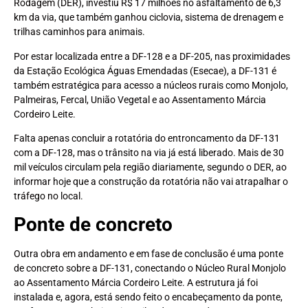
Rodagem (DER), investiu R$ 17 milhões no asfaltamento de 6,3
km da via, que também ganhou ciclovia, sistema de drenagem e
trilhas caminhos para animais.
Por estar localizada entre a DF-128 e a DF-205, nas proximidades
da Estação Ecológica Águas Emendadas (Esecae), a DF-131 é
também estratégica para acesso a núcleos rurais como Monjolo,
Palmeiras, Fercal, União Vegetal e ao Assentamento Márcia
Cordeiro Leite.
Falta apenas concluir a rotatória do entroncamento da DF-131
com a DF-128, mas o trânsito na via já está liberado. Mais de 30
mil veículos circulam pela região diariamente, segundo o DER, ao
informar hoje que a construção da rotatória não vai atrapalhar o
tráfego no local.
Ponte de concreto
Outra obra em andamento e em fase de conclusão é uma ponte
de concreto sobre a DF-131, conectando o Núcleo Rural Monjolo
ao Assentamento Márcia Cordeiro Leite. A estrutura já foi
instalada e, agora, está sendo feito o encabeçamento da ponte,