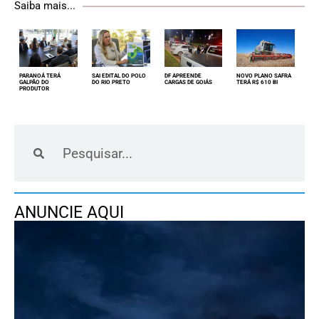
Saiba mais...
PARANOÁ TERÁ
SAI EDITAL DO POLO
DF APREENDE
NOVO PLANO SAFRA
GALPÃO DO
DO RIO PRETO
CARGAS DE GOIÁS
TERÁ R$ 610 BI
PRODUTOR
ANUNCIE AQUI