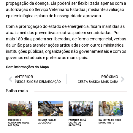
propagação da doença. Ela poderá ser flexibilizada apenas com a
autorização do Serviço Veterinário Estadual, mediante avaliação
epidemiológica e plano de biosseguridade aprovado.
Com a prorrogação do estado de emergência, ficam mantidas as
atuais medidas preventivas e outras podem ser adotadas. Por
mais 180 dias, podem ser liberadas, de forma emergencial, verbas
da União para atender ações articuladas com outros ministérios,
instituições públicas, organizações não governamentais e com os
governos estaduais e prefeituras municipais.
Com informações do Mapa
ANTERIOR
PRÓXIMO
ÍNDIOS EXIGEM DEMARCAÇÃO
CESTA BÁSICA MAIS CARA
Saiba mais...
PREÇO DOS
COMIDA PARA O
PARANOÁ TERÁ
SAI EDITAL DO POLO
ALIMENTOS REDUZ
ZOOLÓGICO
GALPÃO DO
DO RIO PRETO
INFLAÇÃO
PRODUTOR