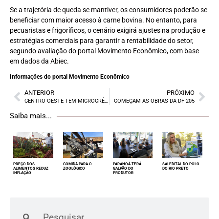
Se a trajetória de queda se mantiver, os consumidores poderão se
beneficiar com maior acesso à carne bovina. No entanto, para
pecuaristas e frigoríficos, o cenário exigirá ajustes na produção e
estratégias comerciais para garantir a rentabilidade do setor,
segundo avaliação do portal Movimento Econômico, com base
em dados da Abiec.
Informações do portal Movimento Econômico
ANTERIOR
PRÓXIMO
CENTRO-OESTE TEM MICROCRÉDITO
COMEÇAM AS OBRAS DA DF-205
Saiba mais...
PREÇO DOS
COMIDA PARA O
PARANOÁ TERÁ
SAI EDITAL DO POLO
ALIMENTOS REDUZ
ZOOLÓGICO
GALPÃO DO
DO RIO PRETO
INFLAÇÃO
PRODUTOR