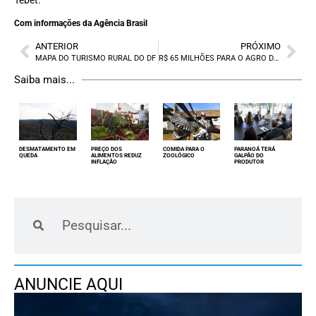
Tebet.
Com informações da Agência Brasil
ANTERIOR
PRÓXIMO
MAPA DO TURISMO RURAL DO DF
R$ 65 MILHÕES PARA O AGRO DO DF
Saiba mais...
DESMATAMENTO EM
PREÇO DOS
COMIDA PARA O
PARANOÁ TERÁ
QUEDA
ALIMENTOS REDUZ
ZOOLÓGICO
GALPÃO DO
INFLAÇÃO
PRODUTOR
ANUNCIE AQUI