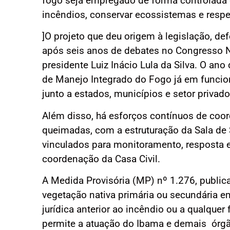
fogo seja empregado de forma controlada e
incêndios, conservar ecossistemas e respeit
]O projeto que deu origem à legislação, d
após seis anos de debates no Congresso Na
presidente Luiz Inácio Lula da Silva. O an
de Manejo Integrado do Fogo já em funcion
junto a estados, municípios e setor privado
Além disso, há esforços contínuos de coor
queimadas, com a estruturação da Sala de 
vinculados para monitoramento, resposta e 
coordenação da Casa Civil.
A Medida Provisória (MP) nº 1.276, publ
vegetação nativa primária ou secundária e
jurídica anterior ao incêndio ou a qualquer
permite a atuação do Ibama e demais órgão