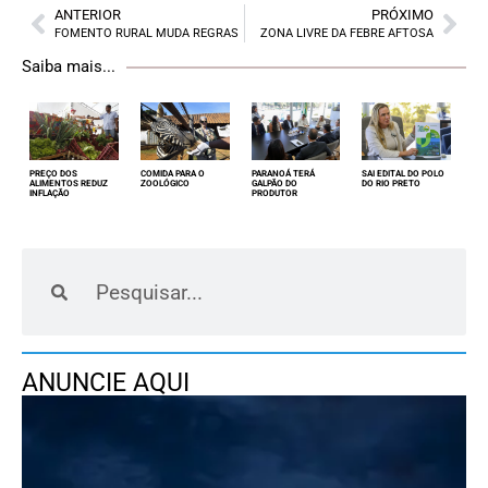
ANTERIOR
PRÓXIMO
FOMENTO RURAL MUDA REGRAS
ZONA LIVRE DA FEBRE AFTOSA
Saiba mais...
PREÇO DOS
COMIDA PARA O
PARANOÁ TERÁ
SAI EDITAL DO POLO
ALIMENTOS REDUZ
ZOOLÓGICO
GALPÃO DO
DO RIO PRETO
INFLAÇÃO
PRODUTOR
ANUNCIE AQUI