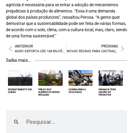
agrícola é necessária para se evitar a adoção de mecanismos
prejudicais à produção de alimentos. “Essa é uma demanda
global dos países produtores”, ressaltou Perosa. “A gente quer
demostrar que a sustentabilidade pode ser feita de várias formas,
de acordo com o solo, clima, com a cultura local, mas, claro, sendo
de uma forma sustentável.”
ANTERIOR
PRÓXIMO
AGRO EXPORTA U$S 168 BILHÕES
NOVAS REGRAS PARA CASTRAÇÃO
Saiba mais...
DESMATAMENTO EM
PREÇO DOS
COMIDA PARA O
PARANOÁ TERÁ
QUEDA
ALIMENTOS REDUZ
ZOOLÓGICO
GALPÃO DO
INFLAÇÃO
PRODUTOR