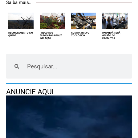
Saiba mais...
DESMATAMENTO EM
PREÇO DOS
COMIDA PARA O
PARANOÁ TERÁ
QUEDA
ALIMENTOS REDUZ
ZOOLÓGICO
GALPÃO DO
INFLAÇÃO
PRODUTOR
ANUNCIE AQUI