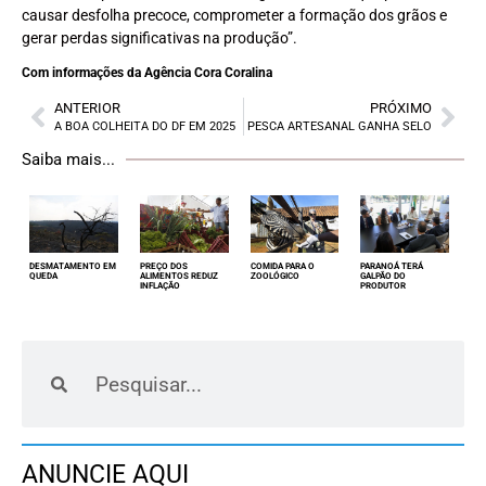
causar desfolha precoce, comprometer a formação dos grãos e
gerar perdas significativas na produção”.
Com informações da Agência Cora Coralina
ANTERIOR
PRÓXIMO
A BOA COLHEITA DO DF EM 2025
PESCA ARTESANAL GANHA SELO
Saiba mais...
DESMATAMENTO EM
PREÇO DOS
COMIDA PARA O
PARANOÁ TERÁ
QUEDA
ALIMENTOS REDUZ
ZOOLÓGICO
GALPÃO DO
INFLAÇÃO
PRODUTOR
ANUNCIE AQUI