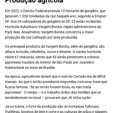
Produção agrícola
Em 2022, o Distrito Federal possuía 15 hectares de gengibre, que
geraram 1.050 toneladas da raiz naquele ano, segundo a Emater-
DF. Dos 29 cultivadores do gengibre no DF, 23 estão no Núcleo
Hortícola Suburbano Vargem Bonita, região administrativa do
Park Way. Atualmente, Vargem Bonita concentra a maior
produção da raiz cultivado por área produzida.
Os principais produtos de Vargem Bonita, além do gengibre, são
alface, brócolis, cebolinha, couve e inhame. O núcleo hortícola
reúne 67 chácaras, sendo que 43 ainda pertencem a colonos
japoneses trazidos do interior de São Paulo por Juscelino
Kubitscheck no início de Brasília.
Na época, agricultores diziam que o solo do Cerrado era de difícil
manejo. Ao que o então presidente respondeu com uma frase que
ficaria famosa: “Se as terras fossem boas, eu não traria
japoneses”. O tempo — e o trabalho árduo das famílias que se
estabeleceram no local — provaram que JK tinha razão.
Já no Gama, o forte da produção são as hortaliças folhosas,
frutíferas, bovinos de leite e corte e as culturas de grãos e silagem.