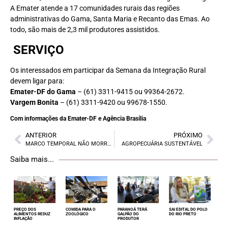
A Emater atende a 17 comunidades rurais das regiões
administrativas do Gama, Santa Maria e Recanto das Emas. Ao
todo, são mais de 2,3 mil produtores assistidos.
SERVIÇO
Os interessados em participar da Semana da Integração Rural
devem ligar para:
Emater-DF do Gama
– (61) 3311-9415 ou 99364-2672.
Vargem Bonita
– (61) 3311-9420 ou 99678-1550.
Com informações da Emater-DF e Agência Brasília
ANTERIOR
PRÓXIMO
MARCO TEMPORAL NÃO MORREU
AGROPECUÁRIA SUSTENTÁVEL
Saiba mais...
PREÇO DOS
COMIDA PARA O
PARANOÁ TERÁ
SAI EDITAL DO POLO
ALIMENTOS REDUZ
ZOOLÓGICO
GALPÃO DO
DO RIO PRETO
INFLAÇÃO
PRODUTOR