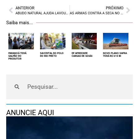
ANTERIOR
PRÓXIMO
ABUDO NATURAL AJUDA LAVOURA
AS ARMAS CONTRA A SECA NO DF
Saiba mais...
PARANOÁ TERÁ
SAI EDITAL DO POLO
DF APREENDE
NOVO PLANO SAFRA
GALPÃO DO
DO RIO PRETO
CARGAS DE GOIÁS
TERÁ R$ 610 BI
PRODUTOR
ANUNCIE AQUI