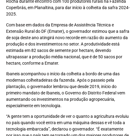
Rocha durante encontro com 100 produtores rurais na Fazenda
Coperbrás, em Planaltina, para dar início à colheita da safra 2024-
2025.
Com base em dados da Empresa de Assistência Técnica e
Extensão Rural do DF (Emater), o governador estimou que a safra
de soja deste ano atingirá novo recorde em razão do aumento da
produção e dos investimentos no setor. A produtividade está
estimada em 82 sacos de semente por hectare, devendo
ultrapassar a produção média nacional, que é de 50 sacos por
hectare, conforme a Emater.
Ibaneis acompanhou o início da colheita a bordo de uma das
modernas colheitadeiras da fazenda. Após o passeio pela
plantação, o governador lembrou que desde 2019, início do
primeiro mandato de Ibaneis, o Governo do Distrito Federal vem
aumentando os investimentos na produção agropecuária,
especialmente em tecnologia.
“A gente tem a oportunidade de ver o quanto a agricultura evoluiu
no país quando você entra em uma máquina dessas e vê toda a
tecnologia embarcada”, declarou o governador. “É exatamente
por isso que o país tem se tornado um dos maiores produtores de