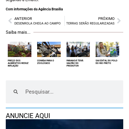
Com informações da Agência Brasília
ANTERIOR
PRÓXIMO
DESENROLA CHEGA AO CAMPO
TERRAS SERÃO REGULARIZADAS
Saiba mais...
PREÇO DOS
COMIDA PARA O
PARANOÁ TERÁ
SAI EDITAL DO POLO
ALIMENTOS REDUZ
ZOOLÓGICO
GALPÃO DO
DO RIO PRETO
INFLAÇÃO
PRODUTOR
ANUNCIE AQUI