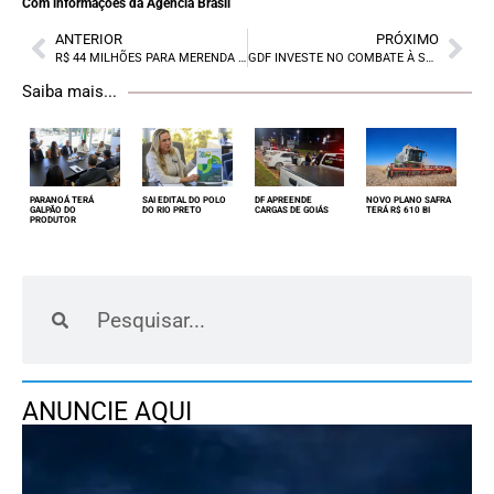
Com informações da Agência Brasil
ANTERIOR
PRÓXIMO
R$ 44 MILHÕES PARA MERENDA NO DF
GDF INVESTE NO COMBATE À SECA
Saiba mais...
PARANOÁ TERÁ
SAI EDITAL DO POLO
DF APREENDE
NOVO PLANO SAFRA
GALPÃO DO
DO RIO PRETO
CARGAS DE GOIÁS
TERÁ R$ 610 BI
PRODUTOR
ANUNCIE AQUI