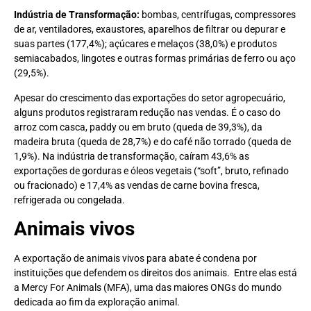
Indústria de Transformação:
bombas, centrífugas, compressores
de ar, ventiladores, exaustores, aparelhos de filtrar ou depurar e
suas partes (177,4%); açúcares e melaços (38,0%) e produtos
semiacabados, lingotes e outras formas primárias de ferro ou aço
(29,5%).
Apesar do crescimento das exportações do setor agropecuário,
alguns produtos registraram redução nas vendas. É o caso do
arroz com casca, paddy ou em bruto (queda de 39,3%), da
madeira bruta (queda de 28,7%) e do café não torrado (queda de
1,9%). Na indústria de transformação, caíram 43,6% as
exportações de gorduras e óleos vegetais (“soft”, bruto, refinado
ou fracionado) e 17,4% as vendas de carne bovina fresca,
refrigerada ou congelada.
Animais vivos
A exportação de animais vivos para abate é condena por
instituições que defendem os direitos dos animais. Entre elas está
a Mercy For Animals (MFA), uma das maiores ONGs do mundo
dedicada ao fim da exploração animal.