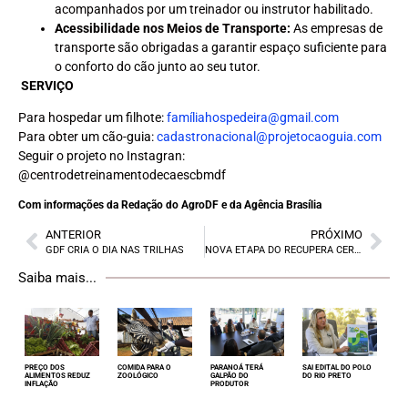
acompanhados por um treinador ou instrutor habilitado.
Acessibilidade nos Meios de Transporte:
As empresas de
transporte são obrigadas a garantir espaço suficiente para
o conforto do cão junto ao seu tutor.
SERVIÇO
Para hospedar um filhote:
famíliahospedeira@gmail.com
Para obter um cão-guia:
cadastronacional@projetocaoguia.com
Seguir o projeto no Instagran:
@‌centrodetreinamentodecaescbmdf
Com informações da Redação do AgroDF e da Agência Brasília
ANTERIOR
PRÓXIMO
GDF CRIA O DIA NAS TRILHAS
NOVA ETAPA DO RECUPERA CERRADO
Saiba mais...
PREÇO DOS
COMIDA PARA O
PARANOÁ TERÁ
SAI EDITAL DO POLO
ALIMENTOS REDUZ
ZOOLÓGICO
GALPÃO DO
DO RIO PRETO
INFLAÇÃO
PRODUTOR