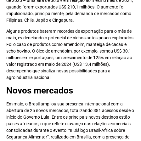
de 2025 – uma alta de 30,6% em relação ao mesmo mês de 2024,
quando foram exportados US$ 210,1 milhões. O aumento foi
impulsionado, principalmente, pela demanda de mercados como
Filipinas, Chile, Japão e Cingapura.
Alguns produtos bateram recordes de exportação para o mês de
maio, evidenciando o potencial de nichos antes pouco explorados.
Foi o caso de produtos como amendoim, manteiga de cacau e
sebo bovino. O óleo de amendoim, por exemplo, somou US$ 30,1
milhões em exportações, um crescimento de 125% em relação ao
valor registrado em maio de 2024 (US$ 13,4 milhões),
desempenho que sinaliza novas possibilidades para a
agroindústria nacional.
Novos mercados
Em maio, o Brasil ampliou sua presença internacional com a
abertura de 25 novos mercados, totalizando 381 acessos desde o
início do Governo Lula. Entre os principais novos destinos estão
países africanos, o que reflete o avanço nas relações comerciais
consolidadas durante o evento: “II Diálogo Brasil-África sobre
Segurança Alimentar”, realizado em Brasília, com a presença de