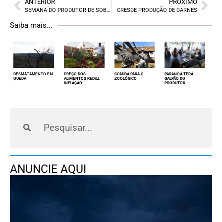
ANTERIOR
PRÓXIMO
SEMANA DO PRODUTOR DE SOBRADINHO
CRESCE PRODUÇÃO DE CARNES
Saiba mais...
DESMATAMENTO EM
PREÇO DOS
COMIDA PARA O
PARANOÁ TERÁ
QUEDA
ALIMENTOS REDUZ
ZOOLÓGICO
GALPÃO DO
INFLAÇÃO
PRODUTOR
ANUNCIE AQUI