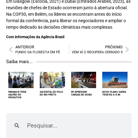
Em Glasgow (Escócia, 2021) e Dubai (Emirados Árabes, 2023), as
reuniões de chefes de Estado ocorreram junto à abertura oficial.
Na COP30, em Belém, os líderes se encontram antes do início
formal da conferência, para liberar os negociadores e ampliar o
tempo dedicado às decisões climáticas mais complexas.
Com informações da Agência Brasil
ANTERIOR
PRÓXIMO
FUNDO DA FLORESTA EM PÉ
VEM AÍ O RECUPERA CERRADO II
Saiba mais...
PARANOÁ TERÁ
SAI EDITAL DO POLO
DF APREENDE
NOVO PLANO SAFRA
GALPÃO DO
DO RIO PRETO
CARGAS DE GOIÁS
TERÁ R$ 610 BI
PRODUTOR