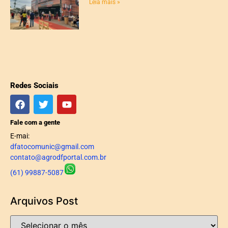
Leia mais »
Redes Sociais
Fale com a gente
E-mai:
dfatocomunic@gmail.com
contato@agrodfportal.com.br
(61) 99887-5087
Arquivos Post