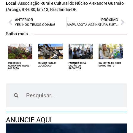
Local
: Associação Rural e Cultural do Núcleo Alexandre Gusmão
(Arcag), BR-080, km 13, Brazlândia-DF.
ANTERIOR
PRÓXIMO
YES, NÓS TEMOS GOIABA!
MAPA ADOTA ASSINATURA ELETRÔNICA
Saiba mais...
PREÇO DOS
COMIDA PARA O
PARANOÁ TERÁ
SAI EDITAL DO POLO
ALIMENTOS REDUZ
ZOOLÓGICO
GALPÃO DO
DO RIO PRETO
INFLAÇÃO
PRODUTOR
ANUNCIE AQUI