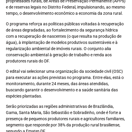
propriedades rurais, de Áreas de Preservação Permanente (APPs)
e de reservas legais no Distrito Federal, impulsionando, ao mesmo
tempo, o desenvolvimento econômico a economia da zona rural.
O programa reforça as políticas públicas voltadas à recuperação
de áreas degradadas, ao fortalecimento da segurança hídrica
com a recuperação de nascentes (o que resulta na produção de
água), à implantação de modelos produtivos sustentáveis e à
regularização ambiental de imóveis rurais. O conjunto alia
conservação ambiental à geração de trabalho e renda aos
produtores rurais do DF.
O edital vai selecionar uma organização da sociedade civil (OSC)
para executar as ações previstas no programa. Entre elas, está o
monitoramento, durante 24 meses, das áreas atendidas,
buscando garantir o desenvolvimento e a saúde sanitária das
espécies plantadas.
Serão priorizadas as regiões administrativas de Brazlândia,
Gama, Santa Maria, São Sebastião e Sobradinho, onde é forte a
presença de pequenos produtores rurais e agricultores familiares,
segmento que responde por 38% da produção rural brasiliense,
segundo a Emater-DF.