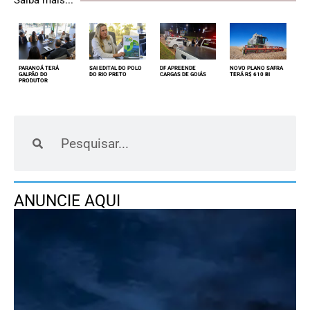
Saiba mais...
PARANOÁ TERÁ
SAI EDITAL DO POLO
DF APREENDE
NOVO PLANO SAFRA
GALPÃO DO
DO RIO PRETO
CARGAS DE GOIÁS
TERÁ R$ 610 BI
PRODUTOR
ANUNCIE AQUI