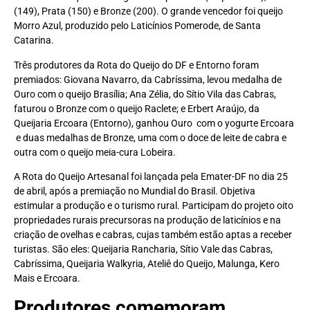
(149), Prata (150) e Bronze (200). O grande vencedor foi queijo
Morro Azul, produzido pelo Laticínios Pomerode, de Santa
Catarina.
Três produtores da Rota do Queijo do DF e Entorno foram
premiados: Giovana Navarro, da Cabríssima, levou medalha de
Ouro com o queijo Brasília; Ana Zélia, do Sítio Vila das Cabras,
faturou o Bronze com o queijo Raclete; e Erbert Araújo, da
Queijaria Ercoara (Entorno), ganhou Ouro com o yogurte Ercoara
e duas medalhas de Bronze, uma com o doce de leite de cabra e
outra com o queijo meia-cura Lobeira.
A Rota do Queijo Artesanal foi lançada pela Emater-DF no dia 25
de abril, após a premiação no Mundial do Brasil. Objetiva
estimular a produção e o turismo rural. Participam do projeto oito
propriedades rurais precursoras na produção de laticínios e na
criação de ovelhas e cabras, cujas também estão aptas a receber
turistas. São eles: Queijaria Rancharia, Sítio Vale das Cabras,
Cabríssima, Queijaria Walkyria, Ateliê do Queijo, Malunga, Kero
Mais e Ercoara.
Produtores comemoram