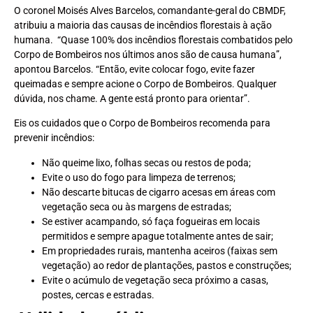
O coronel Moisés Alves Barcelos, comandante-geral do CBMDF,
atribuiu a maioria das causas de incêndios florestais à ação
humana. “Quase 100% dos incêndios florestais combatidos pelo
Corpo de Bombeiros nos últimos anos são de causa humana”,
apontou Barcelos. “Então, evite colocar fogo, evite fazer
queimadas e sempre acione o Corpo de Bombeiros. Qualquer
dúvida, nos chame. A gente está pronto para orientar”.
Eis os cuidados que o Corpo de Bombeiros recomenda para
prevenir incêndios:
Não queime lixo, folhas secas ou restos de poda;
Evite o uso do fogo para limpeza de terrenos;
Não descarte bitucas de cigarro acesas em áreas com
vegetação seca ou às margens de estradas;
Se estiver acampando, só faça fogueiras em locais
permitidos e sempre apague totalmente antes de sair;
Em propriedades rurais, mantenha aceiros (faixas sem
vegetação) ao redor de plantações, pastos e construções;
Evite o acúmulo de vegetação seca próximo a casas,
postes, cercas e estradas.