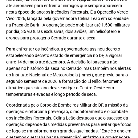
até aeronaves para enfrentar inimigos que sempre aparecem
nesta época do ano: os incêndios florestais. É a Operação Verde
Vivo 2026, lançada pela governadora Celina Leão em solenidade
na Praça do Buriti. A operação pode mobilizar até 1.500 militares
por dia, 35 viaturas exclusivas, dois aviões, um helicóptero e
drones para proteger o Cerrado durante a seca.
Para enfrentar os incêndios, a governadora assinou decreto
estabelecendo decreto estado de emergência no DF, a vigorar
entre 14 de maio até dezembro. A decisão foi baseada não
apenas no histórico da seca no Cerrado, mas também nos alertas
do Instituto Nacional de Meteorologia (Inmet), que previu para o
segundo semestre de 2026 a formação do El Niño, fenômeno
climático que este ano deve castigar o Centro-Oeste com
temperaturas elevadas e longo período de seca.
Coordenada pelo Corpo de Bombeiros Militar do DF, a missão da
operação é reforçar a prevenção, o monitoramento e o combate
aos incêndios florestais. Celina Leão destacou que o sucesso da
operação depende das medidas preventivas para evitar que focos
de fogo se transformem em grandes queimadas. “Este é o ano em
que temos que trabalhar na prevenção”, enfatizou a governadora.