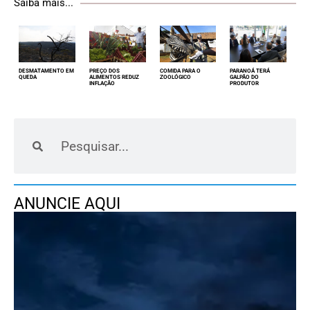
Saiba mais...
DESMATAMENTO EM
PREÇO DOS
COMIDA PARA O
PARANOÁ TERÁ
QUEDA
ALIMENTOS REDUZ
ZOOLÓGICO
GALPÃO DO
INFLAÇÃO
PRODUTOR
ANUNCIE AQUI