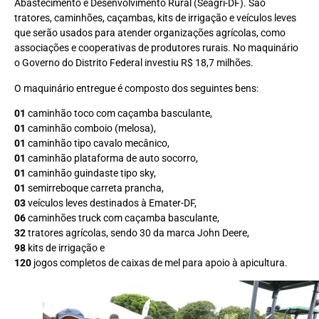
Abastecimento e Desenvolvimento Rural (Seagri-DF). São
tratores, caminhões, caçambas, kits de irrigação e veículos leves
que serão usados para atender organizações agrícolas, como
associações e cooperativas de produtores rurais. No maquinário
o Governo do Distrito Federal investiu R$ 18,7 milhões.
O maquinário entregue é composto dos seguintes bens:
01
caminhão toco com caçamba basculante,
01
caminhão comboio (melosa),
01
caminhão tipo cavalo mecânico,
01
caminhão plataforma de auto socorro,
01
caminhão guindaste tipo sky,
01
semirreboque carreta prancha,
03
veículos leves destinados à Emater-DF,
06
caminhões truck com caçamba basculante,
32
tratores agrícolas, sendo 30 da marca John Deere,
98
kits de irrigação e
120
jogos completos de caixas de mel para apoio à apicultura.