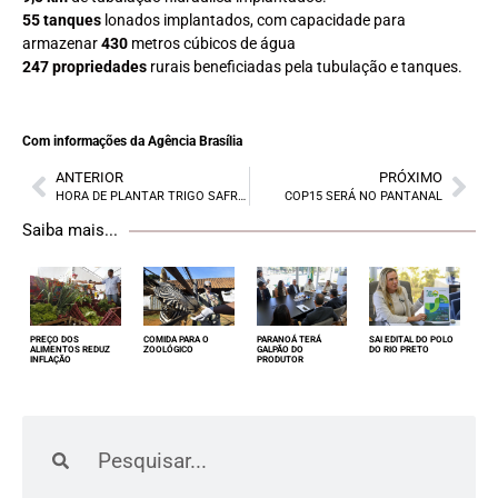
55 tanques
lonados implantados, com capacidade para
armazenar
430
metros cúbicos de água
247 propriedades
rurais beneficiadas pela tubulação e tanques.
Com informações da Agência Brasília
ANTERIOR
PRÓXIMO
HORA DE PLANTAR TRIGO SAFRINHA
COP15 SERÁ NO PANTANAL
Saiba mais...
PREÇO DOS
COMIDA PARA O
PARANOÁ TERÁ
SAI EDITAL DO POLO
ALIMENTOS REDUZ
ZOOLÓGICO
GALPÃO DO
DO RIO PRETO
INFLAÇÃO
PRODUTOR