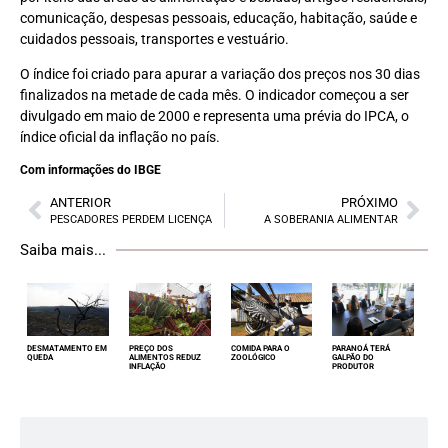
comunicação, despesas pessoais, educação, habitação, saúde e
cuidados pessoais, transportes e vestuário.
O índice foi criado para apurar a variação dos preços nos 30 dias
finalizados na metade de cada mês. O indicador começou a ser
divulgado em maio de 2000 e representa uma prévia do IPCA, o
índice oficial da inflação no país.
Com informações do IBGE
ANTERIOR
PRÓXIMO
PESCADORES PERDEM LICENÇA
A SOBERANIA ALIMENTAR
Saiba mais...
DESMATAMENTO EM
PREÇO DOS
COMIDA PARA O
PARANOÁ TERÁ
QUEDA
ALIMENTOS REDUZ
ZOOLÓGICO
GALPÃO DO
INFLAÇÃO
PRODUTOR