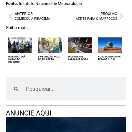
Fonte:
Instituto Nacional de Meteorologia
ANTERIOR
PRÓXIMO
COMEÇOU A PIRACEMA
AZEITE PARA O MARROCOS
Saiba mais...
PARANOÁ TERÁ
SAI EDITAL DO POLO
DF APREENDE
NOVO PLANO SAFRA
GALPÃO DO
DO RIO PRETO
CARGAS DE GOIÁS
TERÁ R$ 610 BI
PRODUTOR
ANUNCIE AQUI