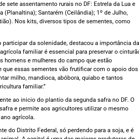
e sete assentamento rurais no DF: Estrela da Lua e
 (Planaltina); Santarém (Ceilândia); 1º de Julho,
ão). Nos kits, diversos tipos de sementes, como
 participar da solenidade, destacou a importância d
agrícola familiar é essencial para preservar o cinturã
ão os homens e mulheres do campo que estão
 que essas sementes vão frutificar com o apoio dos
ntar milho, mandioca, abóbora, quiabo e tantos
cultura familiar.”
ente ao inicio do plantio da segunda safra no DF. O
safra e permite aos agricultores utilizar o mesmo
ano agrícola.
e do Distrito Federal, só perdendo para a soja, e é
animal. A capital é uma das maiores produtoras de