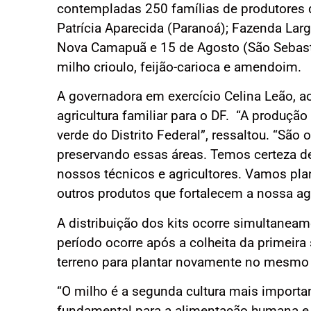
contempladas 250 famílias de produtores d
Patrícia Aparecida (Paranoá); Fazenda Larga
Nova Camapuã e 15 de Agosto (São Sebasti
milho crioulo, feijão-carioca e amendoim.
A governadora em exercício Celina Leão, ao
agricultura familiar para o DF. “A produção 
verde do Distrito Federal”, ressaltou. “S
preservando essas áreas. Temos certeza de
nossos técnicos e agricultores. Vamos pla
outros produtos que fortalecem a nossa agri
A distribuição dos kits ocorre simultaneam
período ocorre após a colheita da primeira 
terreno para plantar novamente no mesmo 
“O milho é a segunda cultura mais important
fundamental para a alimentação humana e 