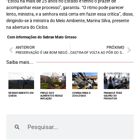
“Estou há mais de 25 anos no Estado e tenho o prazer de
acompanhar esse processo”, garantiu. “O ritmo pode parecer
lento, ministra, e a senhora está certa em fazer essa crítica”, disse,
dirigindo-se à ministra do Meio Ambiente, Marina Silva, presente
na abertura do Ciclos.
Com informações do Sebrae Mato Grosso
ANTERIOR
PRÓXIMO
PRESERVAÇÃO É UM BOM NEGÓCIO
CASTRA-DF VOLTA AO PÔR DO SOL
Saiba mais...
DESMATAMENTO EM
PREÇO DOS
COMIDA PARA O
PARANOÁ TERÁ
QUEDA
ALIMENTOS REDUZ
ZOOLÓGICO
GALPÃO DO
INFLAÇÃO
PRODUTOR