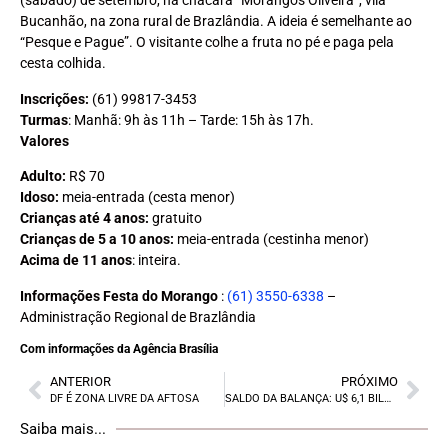
(sábado) de setembro, na chácara “Morangos Oliveira”, vila
Bucanhão, na zona rural de Brazlândia. A ideia é semelhante ao
“Pesque e Pague”. O visitante colhe a fruta no pé e paga pela
cesta colhida.
Inscrições:
(61) 99817-3453
Turmas
: Manhã: 9h às 11h – Tarde: 15h às 17h.
Valores
Adulto:
R$ 70
Idoso:
meia-entrada (cesta menor)
Crianças até 4 anos:
gratuito
Crianças de 5 a 10 anos:
meia-entrada (cestinha menor)
Acima de 11 anos
: inteira.
Informações Festa do Morango
:
(61) 3550-6338
–
Administração Regional de Brazlândia
Com informações da Agência Brasília
ANTERIOR
PRÓXIMO
DF É ZONA LIVRE DA AFTOSA
SALDO DA BALANÇA: U$ 6,1 BILHÕES
Saiba mais...